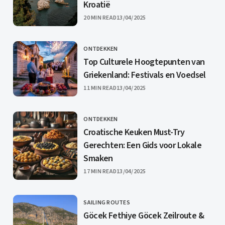
Kroatië
PUBLISHED
20 MIN READ
13/04/2025
ONTDEKKEN
CATEGORY
Top Culturele Hoogtepunten van
Griekenland: Festivals en Voedsel
PUBLISHED
11 MIN READ
13/04/2025
ONTDEKKEN
CATEGORY
Croatische Keuken Must-Try
Gerechten: Een Gids voor Lokale
Smaken
PUBLISHED
17 MIN READ
13/04/2025
SAILING ROUTES
CATEGORY
Göcek Fethiye Göcek Zeilroute &