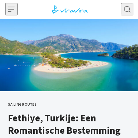
Skip to content
SAILING ROUTES
CATEGORY
Fethiye, Turkije: Een
Romantische Bestemming