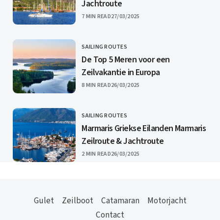
Jachtroute
PUBLISHED
7 MIN READ
27/03/2025
SAILING ROUTES
CATEGORY
De Top 5 Meren voor een
Zeilvakantie in Europa
PUBLISHED
8 MIN READ
26/03/2025
SAILING ROUTES
CATEGORY
Marmaris Griekse Eilanden Marmaris
Zeilroute & Jachtroute
PUBLISHED
2 MIN READ
26/03/2025
Gulet
Zeilboot
Catamaran
Motorjacht
Contact