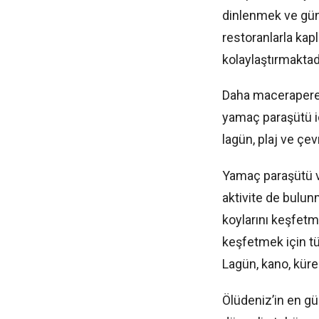
dinlenmek ve güne
restoranlarla kapl
kolaylaştırmaktadı
Daha maceraperest
yamaç paraşütü iç
lagün, plaj ve çe
Yamaç paraşütü v
aktivite de bulunm
koylarını keşfetme
keşfetmek için tü
Lagün, kano, küre
Ölüdeniz’in en gü