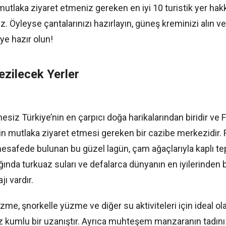
mutlaka ziyaret etmeniz gereken en iyi 10 turistik yer hak
z. Öyleyse çantalarınızı hazırlayın, güneş kreminizi alın ve
ye hazır olun!
ezilecek Yerler
siz Türkiye’nin en çarpıcı doğa harikalarından biridir ve F
n mutlaka ziyaret etmesi gereken bir cazibe merkezidir. 
esafede bulunan bu güzel lagün, çam ağaçlarıyla kaplı tepe
ığında turkuaz suları ve defalarca dünyanın en iyilerinden b
ı vardır.
üzme, şnorkelle yüzme ve diğer su aktiviteleri için ideal ol
 kumlu bir uzanıştır. Ayrıca muhteşem manzaranın tadını 