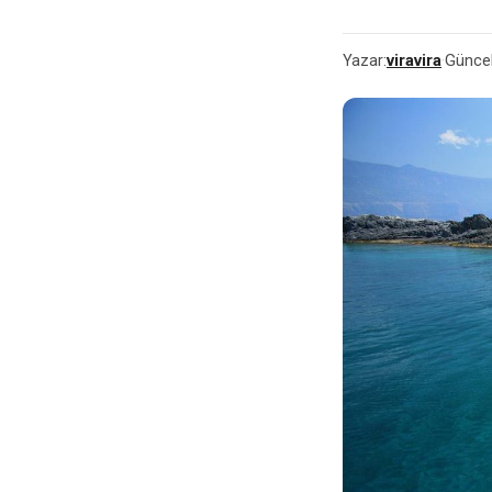
Yazar:
viravira
·
Güncel