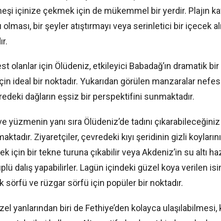
şi içinize çekmek için de mükemmel bir yerdir. Plajın ka
ı olması, bir şeyler atıştırmayı veya serinletici bir içecek a
r.
 olanlar için Ölüdeniz, etkileyici Babadağ’ın dramatik bi
in ideal bir noktadır. Yukarıdan görülen manzaralar nefes 
vredeki dağların eşsiz bir perspektifini sunmaktadır.
e yüzmenin yanı sıra Ölüdeniz’de tadını çıkarabileceğini
aktadır. Ziyaretçiler, çevredeki kıyı şeridinin gizli koyların
k için bir tekne turuna çıkabilir veya Akdeniz’in su altı ha
plü dalış yapabilirler. Lagün içindeki güzel koya verilen is
k sörfü ve rüzgar sörfü için popüler bir noktadır.
zel yanlarından biri de Fethiye’den kolayca ulaşılabilmesi