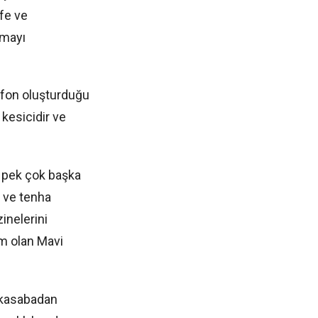
fe ve
lmayı
r fon oluşturduğu
kesicidir ve
z pek çok başka
ı ve tenha
zinelerini
im olan Mavi
, kasabadan