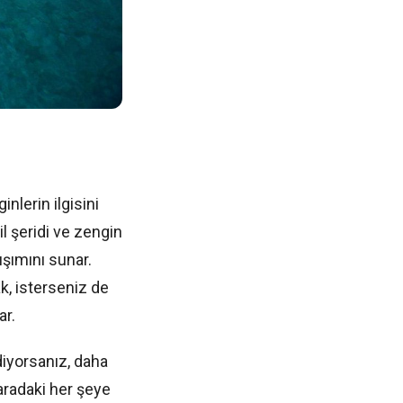
nlerin ilgisini
l şeridi ve zengin
ışımını sunar.
ak, isterseniz de
ar.
diyorsanız, daha
 aradaki her şeye