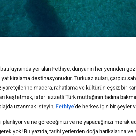
atı kıyısında yer alan Fethiye, dünyanın her yerinden gezgi
 yat kiralama destinasyonudur. Turkuaz suları, çarpıcı sahi
 ziyaretçilerine macera, rahatlama ve kültürün eşsiz bir kar
ıları keşfetmek, ister lezzetli Türk mutfağının tadına bakm
plajda uzanmak isteyin,
Fethiye
‘de herkes için bir şeyler v
zi planlıyor ve ne göreceğinizi ve ne yapacağınızı merak e
erek yok! Bu yazıda, tarihi yerlerden doğa harikalarına ve