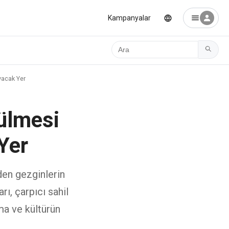
Kampanyalar
Ara
yacak Yer
rülmesi
Yer
den gezginlerin
rı, çarpıcı sahil
ama ve kültürün