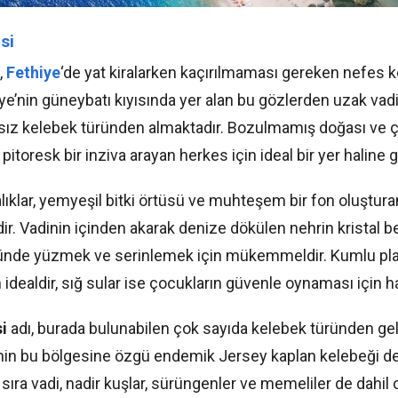
si
,
Fethiye
‘de yat kiralarken kaçırılmaması gereken nefes k
iye’nin güneybatı kıyısında yer alan bu gözlerden uzak vadi,
ısız kelebek türünden almaktadır. Bozulmamış doğası ve ç
pitoresk bir inziva arayan herkes için ideal bir yer haline 
lıklar, yemyeşil bitki örtüsü ve muhteşem bir fon oluştur
idir. Vadinin içinden akarak denize dökülen nehrin kristal b
r günde yüzmek ve serinlemek için mükemmeldir. Kumlu p
idealdir, sığ sular ise çocukların güvenle oynaması için har
i
adı, burada bulunabilen çok sayıda kelebek türünden ge
’nin bu bölgesine özgü endemik Jersey kaplan kelebeği d
 sıra vadi, nadir kuşlar, sürüngenler ve memeliler de dahi