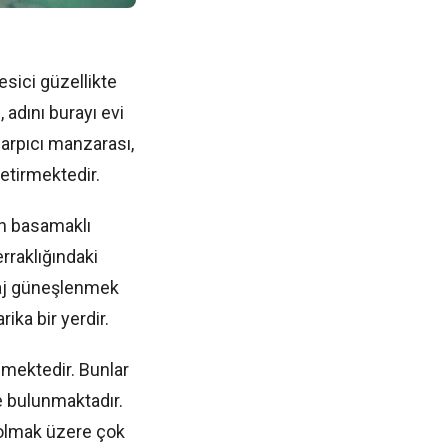
esici güzellikte
 adını burayı evi
arpıcı manzarası,
getirmektedir.
an basamaklı
erraklığındaki
laj güneşlenmek
ika bir yerdir.
lmektedir. Bunlar
e bulunmaktadır.
l olmak üzere çok