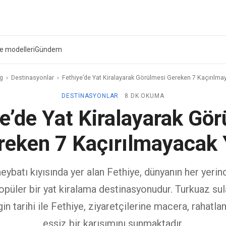
ve modelleri
Gündem
ag
›
Destinasyonlar
›
Fethiye’de Yat Kiralayarak Görülmesi Gereken 7 Kaçırılma
DESTINASYONLAR
8 DK OKUMA
e’de Yat Kiralayarak Gö
reken 7 Kaçırılmayacak 
neybatı kıyısında yer alan Fethiye, dünyanın her yerin
opüler bir yat kiralama destinasyonudur. Turkuaz sula
in tarihi ile Fethiye, ziyaretçilerine macera, rahatl
eşsiz bir karışımını sunmaktadır.