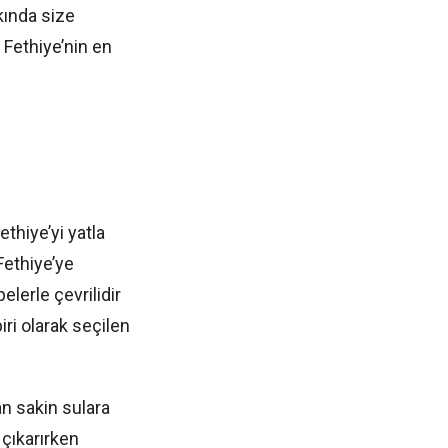
kında size
 Fethiye’nin en
ethiye’yi yatla
Fethiye’ye
lerle çevrilidir
iri olarak seçilen
an sakin sulara
çıkarırken