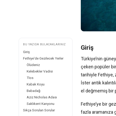
BU YAZIDA BULACAKLARINIZ
Giriş
Giriş
Türkiye’nin güneyb
Fethiye'de Gezilecek Yerler
Ölüdeniz
çeken popüler bir
Kelebekler Vadisi
tarihiyle Fethiye,
TIos
İster antik kalınt
Kabak Koyu
el değmemiş bir 
Babadağ
Aziz Nicholas Adası
Fethiye’ye bir ge
Saklıkent Kanyonu
Sıkça Sorulan Sorular
fazla aramanıza g