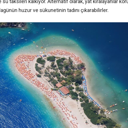
su taksileri kalkıyor. Alternatif olarak, yat kiralayanlar ko
lagünün huzur ve sükunetinin tadını çıkarabilirler.