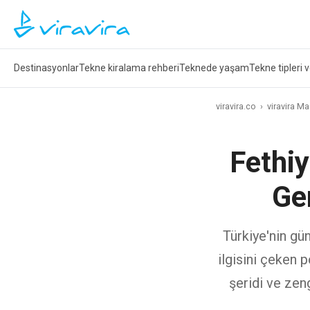
Destinasyonlar
Tekne kiralama rehberi
Teknede yaşam
Tekne tipleri 
viravira.co
›
viravira M
Fethiy
Ge
Türkiye'nin gü
ilgisini çeken p
şeridi ve zeng