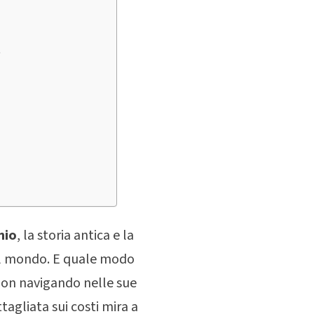
t
nio
, la storia antica e la
to il mondo. E quale modo
non navigando nelle sue
agliata sui costi mira a