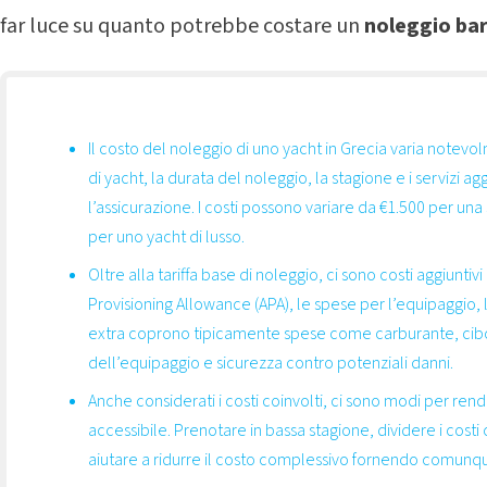
far luce su quanto potrebbe costare un
noleggio bar
Il costo del noleggio di uno yacht in Grecia varia notevol
di yacht, la durata del noleggio, la stagione e i servizi a
l’assicurazione. I costi possono variare da €1.500 per una
per uno yacht di lusso.
Oltre alla tariffa base di noleggio, ci sono costi aggiuntiv
Provisioning Allowance (APA), le spese per l’equipaggio, l
extra coprono tipicamente spese come carburante, cibo, 
dell’equipaggio e sicurezza contro potenziali danni.
Anche considerati i costi coinvolti, ci sono modi per rend
accessibile. Prenotare in bassa stagione, dividere i cost
aiutare a ridurre il costo complessivo fornendo comunq