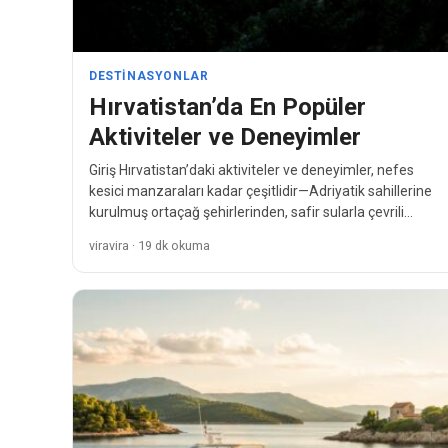
DESTINASYONLAR
Hırvatistan’da En Popüler
Aktiviteler ve Deneyimler
Giriş Hırvatistan’daki aktiviteler ve deneyimler, nefes
kesici manzaraları kadar çeşitlidir—Adriyatik sahillerine
kurulmuş ortaçağ şehirlerinden, safir sularla çevrili
güneşli adalara kadar. Orta ve Güneydoğu Avrupa…
viravira · 19 dk okuma