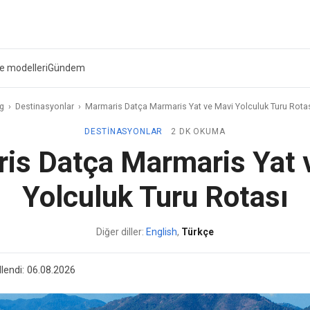
ve modelleri
Gündem
ag
›
Destinasyonlar
›
Marmaris Datça Marmaris Yat ve Mavi Yolculuk Turu Rota
DESTINASYONLAR
2 DK OKUMA
is Datça Marmaris Yat 
Yolculuk Turu Rotası
Diğer diller:
English
,
Türkçe
lendi:
06.08.2026