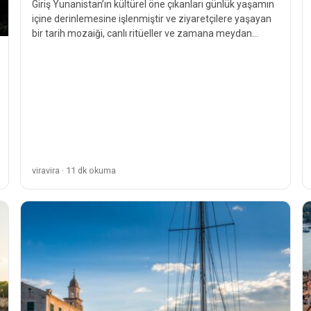
Giriş Yunanistan’ın kültürel öne çıkanları günlük yaşamın
içine derinlemesine işlenmiştir ve ziyaretçilere yaşayan
bir tarih mozaiği, canlı ritüeller ve zamana meydan
okuyan gelenekler sunar.…
viravira · 11 dk okuma