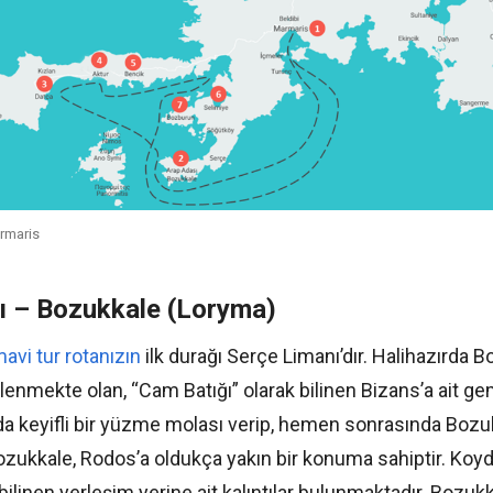
rmaris
ı – Bozukkale (Loryma)
avi tur rotanızın
ilk durağı Serçe Limanı’dır. Halihazırda 
enmekte olan, “Cam Batığı” olarak bilinen Bizans’a ait gem
yda keyifli bir yüzme molası verip, hemen sonrasında Bozu
Bozukkale, Rodos’a oldukça yakın bir konuma sahiptir. Ko
ilinen yerleşim yerine ait kalıntılar bulunmaktadır. Bozukk