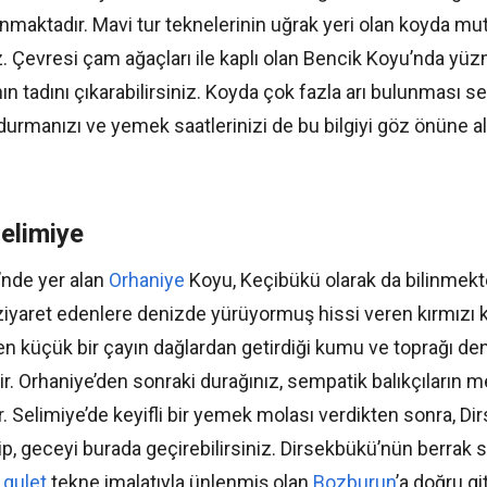
nmaktadır. Mavi tur teknelerinin uğrak yeri olan koyda mut
z. Çevresi çam ağaçları ile kaplı olan Bencik Koyu’nda yü
ın tadını çıkarabilirsiniz. Koyda çok fazla arı bulunması s
durmanızı ve yemek saatlerinizi de bu bilgiyi göz önüne a
elimiye
’nde yer alan
Orhaniye
Koyu, Keçibükü olarak da bilinmekt
ziyaret edenlere denizde yürüyormuş hissi veren kırmızı 
en küçük bir çayın dağlardan getirdiği kumu ve toprağı de
. Orhaniye’den sonraki durağınız, sempatik balıkçıların m
. Selimiye’de keyifli bir yemek molası verdikten sonra, D
p, geceyi burada geçirebilirsiniz. Dirsekbükü’nün berrak su
a
gulet
tekne imalatıyla ünlenmiş olan
Bozburun
’a doğru g