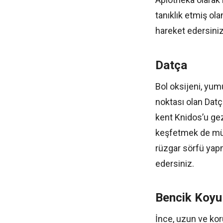
tanıklık etmiş ol
hareket edersiniz
Datça
Bol oksijeni, yum
noktası olan Datça
kent Knidos’u geze
keşfetmek de müm
rüzgar sörfü yapm
edersiniz.
Bencik Koyu
İnce, uzun ve kor