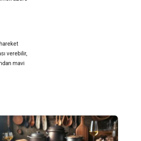
 hareket
 verebilir,
dından mavi