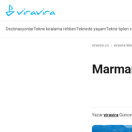
Destinasyonlar
Tekne kiralama rehberi
Teknede yaşam
Tekne tipleri 
viravira.co
›
viravira M
Marmar
Yazar:
viravira
·
Güncel