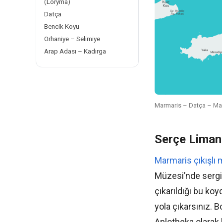
(Loryma)
Datça
Bencik Koyu
Orhaniye – Selimiye
Arap Adası – Kadırga
Marmaris – Datça – Ma
Serçe Liman
Marmaris çıkışlı m
Müzesi’nde sergil
çıkarıldığı bu ko
yola çıkarsınız. 
Aplotheka olarak b