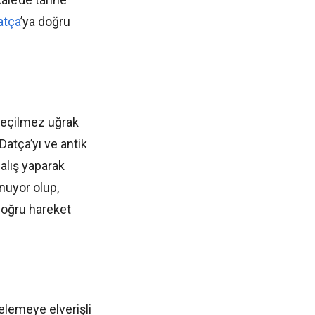
atça
’ya doğru
geçilmez uğrak
 Datça’yı ve antik
dalış yaparak
nuyor olup,
doğru hareket
elemeye elverişli