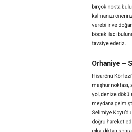
birçok nokta bulu
kalmanızı öneriri
verebilir ve doğan
böcek ilacı bulun
tavsiye ederiz.
Orhaniye – S
Hisarönü Körfezi
meşhur noktası, 
yol, denize dökül
meydana gelmiştir
Selimiye Koyu’dur
doğru hareket edi
çıkardıktan sonr