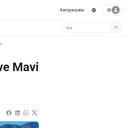
Kampanyalar
Ara
sı
ve Mavi