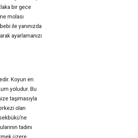
laka bir gece
zme molası
ebebi ile yanınızda
larak ayarlamanızı
edir. Koyun en
kum yoludur. Bu
nize taşımasıyla
erkezi olan
irsekbükü’ne
larının tadını
itmek üzere