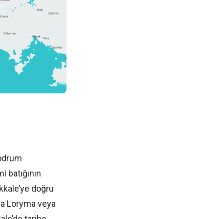
Bodrum
i batığının
kkale’ye doğru
yda Loryma veya
ale’de tarihe