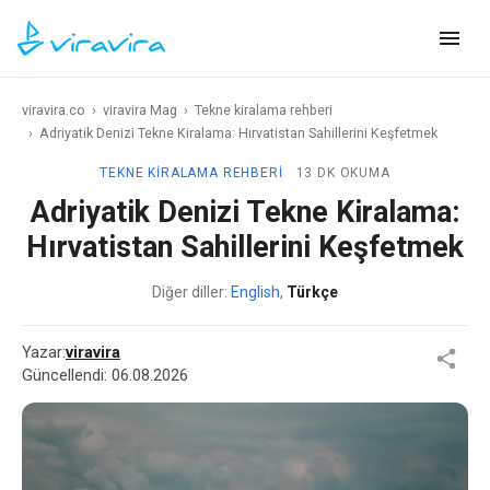
viravira.co
›
viravira Mag
›
Tekne kiralama rehberi
›
Adriyatik Denizi Tekne Kiralama: Hırvatistan Sahillerini Keşfetmek
TEKNE KIRALAMA REHBERI
13 DK OKUMA
Adriyatik Denizi Tekne Kiralama:
Hırvatistan Sahillerini Keşfetmek
Diğer diller:
English
,
Türkçe
Yazar:
viravira
Güncellendi:
06.08.2026