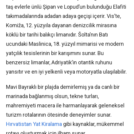
taş evlerle ünlü Şipan ve Lopud’un bulunduğu Elafiti
takımadalarında adadan adaya geçişi içerir. Vis’te,
Komiža, 12. yüzyıla dayanan denizcilik mirasına
köklü bir tarihi balıkçı limanıdır. Šolta’nın Batı
ucundaki Maslinica, 18. yüzyıl mimarisi ve modern
yatçılık tesislerinin bir karışımını sunar. Bu
benzersiz limanlar, Adriyatik’in otantik ruhunu
yansıtır ve en iyi yelkenli veya motoryatla ulaşılabilir.
Mavi Bayraklı bir plajda demirlemiş ya da canlı bir
marinada bağlanmış olsun, tekne turları,
mahremiyeti macera ile harmanlayarak geleneksel
turizm rotalarının ötesinde deneyimler sunar.
Hırvatistan Yat Kiralama
gibi kaynaklar, mükemmel
rotayı oluşturmak için ilham sunar.