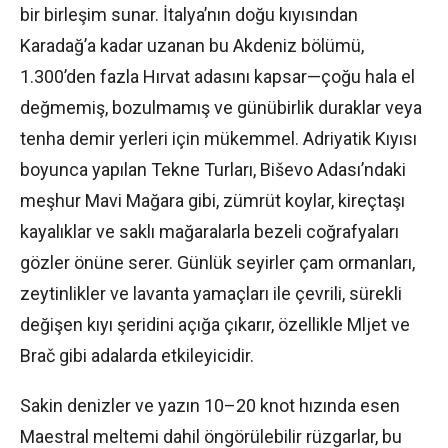
bir birleşim sunar. İtalya’nın doğu kıyısından
Karadağ’a kadar uzanan bu Akdeniz bölümü,
1.300’den fazla Hırvat adasını kapsar—çoğu hala el
değmemiş, bozulmamış ve günübirlik duraklar veya
tenha demir yerleri için mükemmel. Adriyatik Kıyısı
boyunca yapılan Tekne Turları, Biševo Adası’ndaki
meşhur Mavi Mağara gibi, zümrüt koylar, kireçtaşı
kayalıklar ve saklı mağaralarla bezeli coğrafyaları
gözler önüne serer. Günlük seyirler çam ormanları,
zeytinlikler ve lavanta yamaçları ile çevrili, sürekli
değişen kıyı şeridini açığa çıkarır, özellikle Mljet ve
Brač gibi adalarda etkileyicidir.
Sakin denizler ve yazın 10–20 knot hızında esen
Maestral meltemi dahil öngörülebilir rüzgarlar, bu