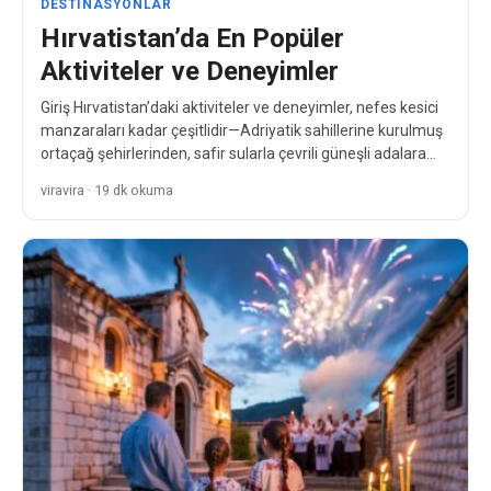
DESTINASYONLAR
Hırvatistan’da En Popüler
Aktiviteler ve Deneyimler
Giriş Hırvatistan’daki aktiviteler ve deneyimler, nefes kesici
manzaraları kadar çeşitlidir—Adriyatik sahillerine kurulmuş
ortaçağ şehirlerinden, safir sularla çevrili güneşli adalara
kadar. Orta ve Güneydoğu Avrupa…
viravira · 19 dk okuma