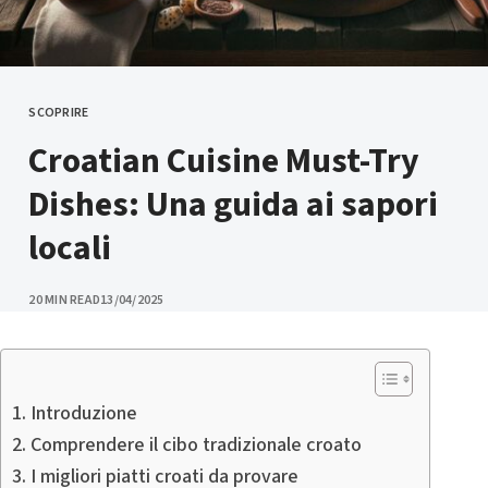
SCOPRIRE
CATEGORY
Croatian Cuisine Must-Try
Dishes: Una guida ai sapori
locali
PUBLISHED
20 MIN READ
13/04/2025
Introduzione
Comprendere il cibo tradizionale croato
I migliori piatti croati da provare