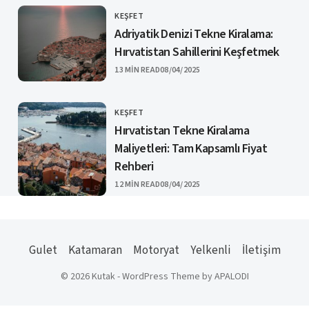
KEŞFET
CATEGORY
Adriyatik Denizi Tekne Kiralama:
Hırvatistan Sahillerini Keşfetmek
PUBLISHED
13 MIN READ
08/04/2025
KEŞFET
CATEGORY
Hırvatistan Tekne Kiralama
Maliyetleri: Tam Kapsamlı Fiyat
Rehberi
PUBLISHED
12 MIN READ
08/04/2025
Gulet
Katamaran
Motoryat
Yelkenli
İletişim
© 2026 Kutak - WordPress Theme by APALODI