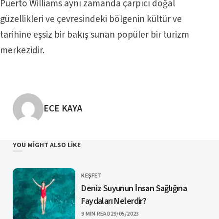
Puerto Williams aynı zamanda çarpıcı doğal
güzellikleri ve çevresindeki bölgenin kültür ve
tarihine eşsiz bir bakış sunan popüler bir turizm
merkezidir.
POSTED BY
ECE KAYA
YOU MIGHT ALSO LIKE
KEŞFET
CATEGORY
Deniz Suyunun İnsan Sağlığına
Faydaları Nelerdir?
PUBLISHED
9 MIN READ
29/05/2023