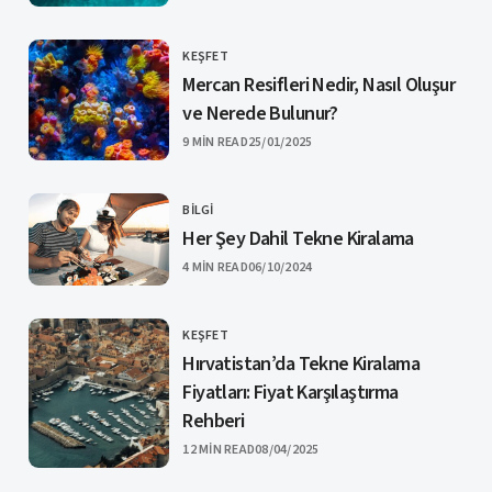
KEŞFET
CATEGORY
Mercan Resifleri Nedir, Nasıl Oluşur
ve Nerede Bulunur?
PUBLISHED
9 MIN READ
25/01/2025
BILGI
CATEGORY
Her Şey Dahil Tekne Kiralama
PUBLISHED
4 MIN READ
06/10/2024
KEŞFET
CATEGORY
Hırvatistan’da Tekne Kiralama
Fiyatları: Fiyat Karşılaştırma
Rehberi
PUBLISHED
12 MIN READ
08/04/2025