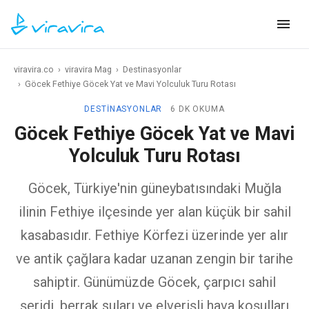
viravira.co
›
viravira Mag
›
Destinasyonlar
›
Göcek Fethiye Göcek Yat ve Mavi Yolculuk Turu Rotası
DESTINASYONLAR
6 DK OKUMA
Göcek Fethiye Göcek Yat ve Mavi
Yolculuk Turu Rotası
Göcek, Türkiye'nin güneybatısındaki Muğla
ilinin Fethiye ilçesinde yer alan küçük bir sahil
kasabasıdır. Fethiye Körfezi üzerinde yer alır
ve antik çağlara kadar uzanan zengin bir tarihe
sahiptir. Günümüzde Göcek, çarpıcı sahil
şeridi, berrak suları ve elverişli hava koşulları