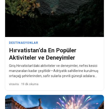
DESTINASYONLAR
Hırvatistan’da En Popüler
Aktiviteler ve Deneyimler
Giriş Hırvatistan’daki aktiviteler ve deneyimler, nefes kesici
manzaraları kadar çeşitlidir—Adriyatik sahillerine kurulmuş
ortaçağ şehirlerinden, safir sularla çevrili güneşli adalara
kadar. Orta ve Güneydoğu Avrupa…
viravira · 19 dk okuma