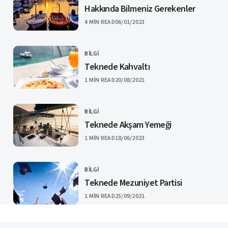
Hakkında Bilmeniz Gerekenler
PUBLISHED
4 MIN READ
06/01/2023
BILGI
CATEGORY
Teknede Kahvaltı
PUBLISHED
1 MIN READ
20/08/2021
BILGI
CATEGORY
Teknede Akşam Yemeği
PUBLISHED
1 MIN READ
18/06/2023
BILGI
CATEGORY
Teknede Mezuniyet Partisi
PUBLISHED
1 MIN READ
25/09/2021