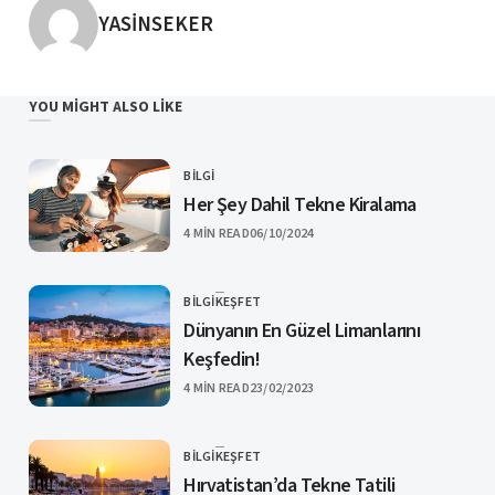
POSTED BY
YASINSEKER
YOU MIGHT ALSO LIKE
BILGI
CATEGORY
Her Şey Dahil Tekne Kiralama
PUBLISHED
4 MIN READ
06/10/2024
BILGI
KEŞFET
CATEGORY
Dünyanın En Güzel Limanlarını
Keşfedin!
PUBLISHED
4 MIN READ
23/02/2023
BILGI
KEŞFET
CATEGORY
Hırvatistan’da Tekne Tatili