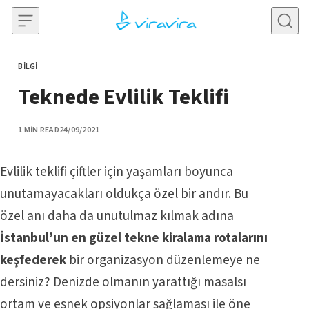
Skip to content
BILGI
CATEGORY
Teknede Evlilik Teklifi
PUBLISHED
1 MIN READ
24/09/2021
Evlilik teklifi çiftler için yaşamları boyunca
unutamayacakları oldukça özel bir andır. Bu
özel anı daha da unutulmaz kılmak adına
İstanbul’un en güzel tekne kiralama rotalarını
keşfederek
bir organizasyon düzenlemeye ne
dersiniz? Denizde olmanın yarattığı masalsı
ortam ve esnek opsiyonlar sağlaması ile öne