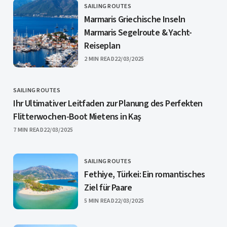
SAILING ROUTES
CATEGORY
Marmaris Griechische Inseln
Marmaris Segelroute & Yacht-
Reiseplan
PUBLISHED
2 MIN READ
22/03/2025
SAILING ROUTES
CATEGORY
Ihr Ultimativer Leitfaden zur Planung des Perfekten
Flitterwochen-Boot Mietens in Kaş
PUBLISHED
7 MIN READ
22/03/2025
SAILING ROUTES
CATEGORY
Fethiye, Türkei: Ein romantisches
Ziel für Paare
PUBLISHED
5 MIN READ
22/03/2025