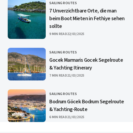
SAILING ROUTES
CATEGORY
7 Unverzichtbare Orte, die man
beim Boot Mieten in Fethiye sehen
sollte
PUBLISHED
9 MIN READ
22/03/2025
SAILING ROUTES
CATEGORY
Gocek Marmaris Gocek Segelroute
& Yachting Itinerary
PUBLISHED
7 MIN READ
21/03/2025
SAILING ROUTES
CATEGORY
Bodrum Göcek Bodrum Segelroute
& Yachting-Route
PUBLISHED
6 MIN READ
21/03/2025