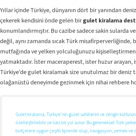
Yıllar içinde Türkiye, dünyanın dört bir yanından deni
çekerek kendisini önde gelen bir
gulet kiralama des
konumlandırmıştır. Bu cazibe sadece sakin sularda v
değil, aynı zamanda sıcak Türk misafirperverliğinde, b
mutfağında ve yelken yolculuğunuzu kişiselleştirme
yatmaktadır. İster maceraperest, ister huzur arayan, 
Türkiye’de gulet kiralamak size unutulmaz bir deniz ta
olağanüstü deneyimde gezinmek için nihai rehbere hoş
Gulet kiralama, Türkiye’nin güzel sahillerini ve zengin kültürü
özelleştirilebilir ve lüks bir yol sunar. Bu geleneksel Türk yelken
bütçelere uygun çeşitli tiplerde olup, navigasyon, yemek ve d