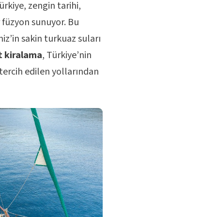
rkiye, zengin tarihi,
ir füzyon sunuyor. Bu
iz’in sakin turkuaz suları
t kiralama
, Türkiye’nin
ercih edilen yollarından