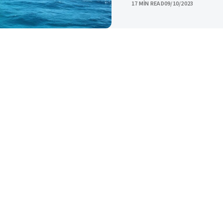
PUBLISHED
17 MIN READ
09/10/2023