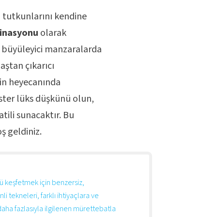
z tutkunlarını kendine
tinasyonu
olarak
e büyüleyici manzaralarda
aştan çıkarıcı
nin heyecanında
ister lüks düşkünü olun,
tili sunacaktır. Bu
 geldiniz.
nü keşfetmek için benzersiz,
li tekneleri, farklı ihtiyaçlara ve
aha fazlasıyla ilgilenen mürettebatla