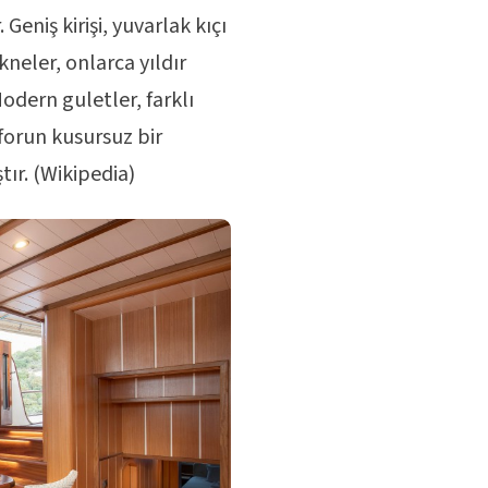
Geniş kirişi, yuvarlak kıçı
kneler, onlarca yıldır
odern guletler, farklı
nforun kusursuz bir
ır. (
Wikipedia
)