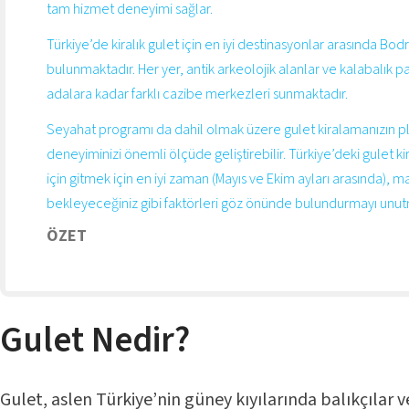
tam hizmet deneyimi sağlar.
Türkiye’de kiralık gulet için en iyi destinasyonlar arasında B
bulunmaktadır. Her yer, antik arkeolojik alanlar ve kalabalık p
adalara kadar farklı cazibe merkezleri sunmaktadır.
Seyahat programı da dahil olmak üzere gulet kiralamanızın pl
deneyiminizi önemli ölçüde geliştirebilir. Türkiye’deki gulet 
için gitmek için en iyi zaman (Mayıs ve Ekim ayları arasında), m
bekleyeceğiniz gibi faktörleri göz önünde bulundurmayı unut
ÖZET
Gulet Nedir?
Gulet
, aslen Türkiye’nin güney kıyılarında balıkçılar v