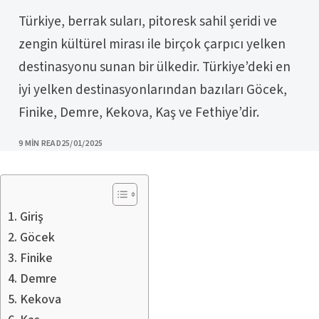
Türkiye, berrak suları, pitoresk sahil şeridi ve
zengin kültürel mirası ile birçok çarpıcı yelken
destinasyonu sunan bir ülkedir. Türkiye’deki en
iyi yelken destinasyonlarından bazıları Göcek,
Finike, Demre, Kekova, Kaş ve Fethiye’dir.
PUBLISHED
9 MIN READ
25/01/2025
Giriş
Göcek
Finike
Demre
Kekova