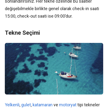
sonlandırırsınız. Her tekne özelinde bu saatler
değişebilmekle birlikte genel olarak check-in saati
15:00, check-out saati ise 09:00’dur.
Tekne Seçimi
Yelkenli
,
gulet
,
katamaran
ve
motoryat
tipi tekneler