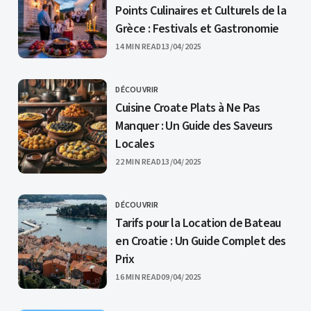
Points Culinaires et Culturels de la
Grèce : Festivals et Gastronomie
PUBLISHED
14 MIN READ
13/04/2025
DÉCOUVRIR
CATEGORY
Cuisine Croate Plats à Ne Pas
Manquer : Un Guide des Saveurs
Locales
PUBLISHED
22 MIN READ
13/04/2025
DÉCOUVRIR
CATEGORY
Tarifs pour la Location de Bateau
en Croatie : Un Guide Complet des
Prix
PUBLISHED
16 MIN READ
09/04/2025