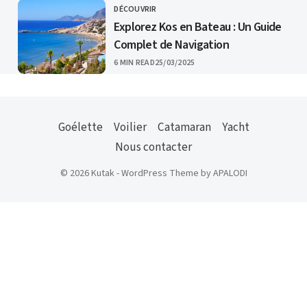
DÉCOUVRIR
CATEGORY
Explorez Kos en Bateau : Un Guide
Complet de Navigation
PUBLISHED
6 MIN READ
25/03/2025
Goélette
Voilier
Catamaran
Yacht
Nous contacter
© 2026 Kutak - WordPress Theme by APALODI