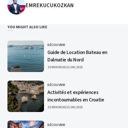
POSTED BY
EMREKUCUKOZKAN
YOU MIGHT ALSO LIKE
DÉCOUVRIR
CATEGORY
Guide de Location Bateau en
Dalmatie du Nord
PUBLISHED
20 MIN READ
13/04/2025
DÉCOUVRIR
CATEGORY
Activités et expériences
incontournables en Croatie
PUBLISHED
25 MIN READ
13/04/2025
DÉCOUVRIR
CATEGORY