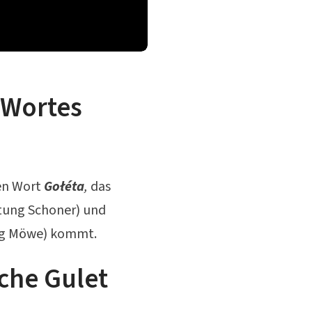
 Wortes
en Wort
Gołéta
,
das
ung Schoner) und
g Möwe) kommt.
che Gulet