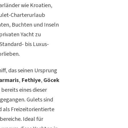
rländer wie Kroatien,
let-Charterurlaub
chten, Buchten und Inseln
privaten Yacht zu
 Standard- bis Luxus-
orlieben.
hiff, das seinen Ursprung
armaris
,
Fethiye
,
Göcek
bereits eines dieser
 gegangen. Gulets sind
als Freizeitorientierte
ereiche. Ideal für