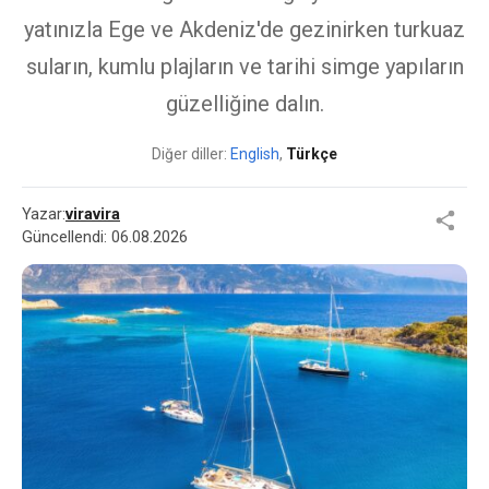
yatınızla Ege ve Akdeniz'de gezinirken turkuaz
suların, kumlu plajların ve tarihi simge yapıların
güzelliğine dalın.
Diğer diller:
English
,
Türkçe
Yazar:
viravira
Güncellendi:
06.08.2026