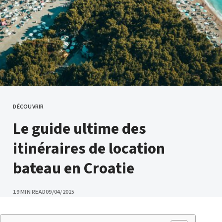
DÉCOUVRIR
CATEGORY
Le guide ultime des
itinéraires de location
bateau en Croatie
PUBLISHED
19 MIN READ
09/04/2025