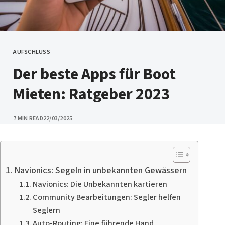
AUFSCHLUSS
CATEGORY
Der beste Apps für Boot
Mieten: Ratgeber 2023
PUBLISHED
7 MIN READ
22/03/2025
Navionics: Segeln in unbekannten Gewässern
Navionics: Die Unbekannten kartieren
Community Bearbeitungen: Segler helfen
Seglern
Auto-Routing: Eine führende Hand