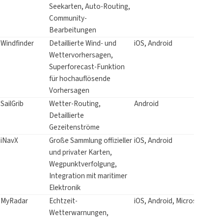
Seekarten, Auto-Routing,
Community-
Bearbeitungen
Windfinder
Detaillierte Wind- und
iOS, Android
Wettervorhersagen,
Superforecast-Funktion
für hochauflösende
Vorhersagen
SailGrib
Wetter-Routing,
Android
Detaillierte
Gezeitenströme
iNavX
Große Sammlung offizieller
iOS, Android
und privater Karten,
Wegpunktverfolgung,
Integration mit maritimer
Elektronik
MyRadar
Echtzeit-
iOS, Android, Microsoft
Wetterwarnungen,